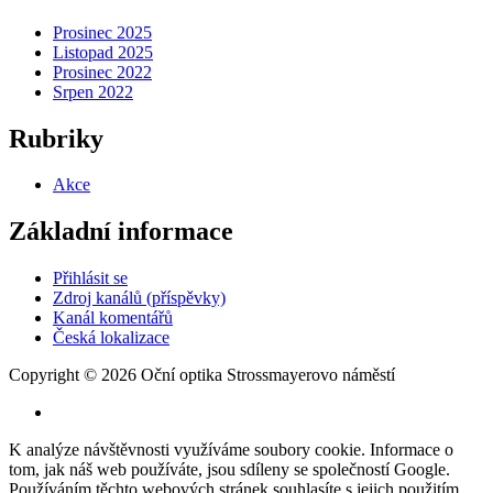
Prosinec 2025
Listopad 2025
Prosinec 2022
Srpen 2022
Rubriky
Akce
Základní informace
Přihlásit se
Zdroj kanálů (příspěvky)
Kanál komentářů
Česká lokalizace
Copyright © 2026 Oční optika Strossmayerovo náměstí
Druhé
fa-
facebook
ménu
K analýze návštěvnosti využíváme soubory cookie. Informace o
tom, jak náš web používáte, jsou sdíleny se společností Google.
Používáním těchto webových stránek souhlasíte s jejich použitím.