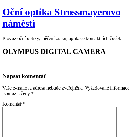
Přeskočit
Oční optika Strossmayerovo
na
obsah
náměstí
Provoz oční optiky, měření zraku, aplikace kontaktních čoček
OLYMPUS DIGITAL CAMERA
Napsat komentář
Vaše e-mailová adresa nebude zveřejněna.
Vyžadované informace
jsou označeny
*
Komentář
*