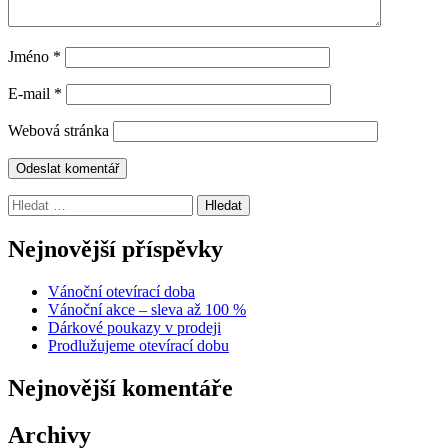
Jméno
*
E-mail
*
Webová stránka
Vyhledávání
Nejnovější příspěvky
Vánoční otevírací doba
Vánoční akce – sleva až 100 %
Dárkové poukazy v prodeji
Prodlužujeme otevírací dobu
Nejnovější komentáře
Archivy