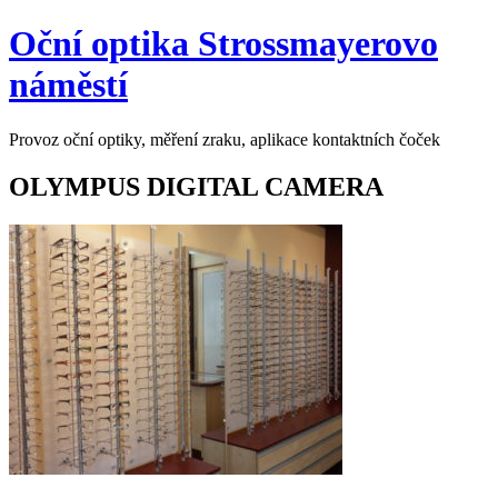
Přeskočit
Oční optika Strossmayerovo
na
obsah
náměstí
Provoz oční optiky, měření zraku, aplikace kontaktních čoček
OLYMPUS DIGITAL CAMERA